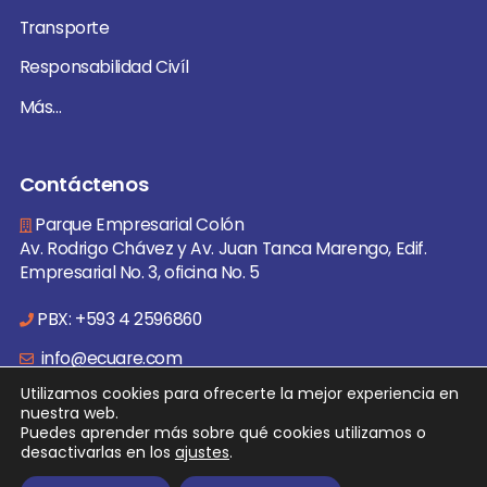
Transporte
Responsabilidad Civíl
Más...
Contáctenos
Parque Empresarial Colón
Av. Rodrigo Chávez y Av. Juan Tanca Marengo, Edif.
Empresarial No. 3, oficina No. 5
PBX: +593 4 2596860
info@ecuare.com
Utilizamos cookies para ofrecerte la mejor experiencia en
nuestra web.
Puedes aprender más sobre qué cookies utilizamos o
desactivarlas en los
ajustes
.
© 2026 EcuaRe Todos los derechos reservados. | Desarrollado
por:
JorliGroup