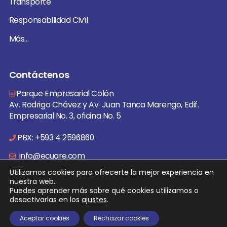
Transporte
Responsabilidad Civíl
Más...
Contáctenos
Parque Empresarial Colón
Av. Rodrigo Chávez y Av. Juan Tanca Marengo, Edif.
Empresarial No. 3, oficina No. 5
PBX: +593 4 2596860
info@ecuare.com
Utilizamos cookies para ofrecerte la mejor experiencia en
nuestra web.
Puedes aprender más sobre qué cookies utilizamos o
desactivarlas en los
ajustes
.
© 2026 EcuaRe Todos los derechos reservados. | Desarrollado
por:
JorliGroup
Aceptar cookies
Rechazar cookies